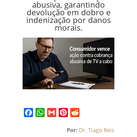
abusiva, garantindo
devolução em dobro e
indenização por danos
morais.
Facebook
WhatsApp
Gmail
Pinterest
Reddit
Por:
Dr. Tiago Reis