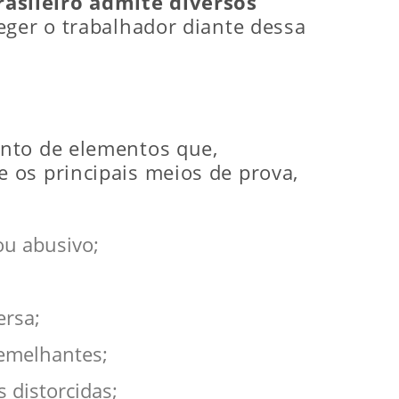
asileiro admite diversos
teger o trabalhador diante dessa
unto de elementos que,
 os principais meios de prova,
ou abusivo;
ersa;
emelhantes;
s distorcidas;