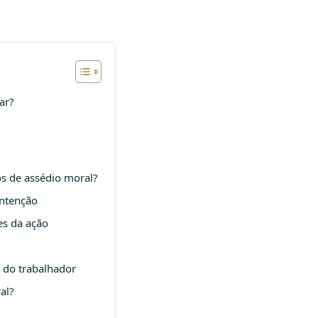
ar?
os de assédio moral?
intenção
es da ação
 do trabalhador
al?