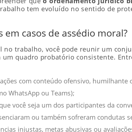
preender que
o ordenamento jurídico br
 Trabalho tem evoluído no sentido de pro
s em casos de assédio moral?
l no trabalho, você pode reunir um conj
um quadro probatório consistente. Entre
ações com conteúdo ofensivo, humilhante 
mo WhatsApp ou Teams);
 que você seja um dos participantes da conv
resenciaram ou também sofreram condutas s
ências injustas, metas abusivas ou avaliaçõe