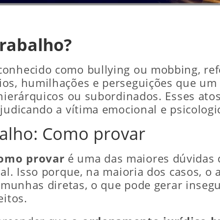
Trabalho?
onhecido como bullying ou mobbing, refer
os, humilhações e perseguições que um t
 hierárquicos ou subordinados. Esses ato
ejudicando a vítima emocional e psicolog
balho: Como provar
como provar
é uma das maiores dúvidas d
al. Isso porque, na maioria dos casos, o
temunhas diretas, o que pode gerar inseg
eitos.