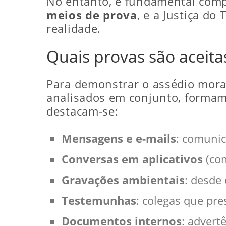
No entanto, é fundamental com
meios de prova
, e a Justiça do
realidade.
Quais provas são aceita
Para demonstrar o assédio mora
analisados em conjunto, formam 
destacam-se:
Mensagens e e-mails
: comunic
Conversas em aplicativos
(co
Gravações ambientais
: desde
Testemunhas
: colegas que p
Documentos internos
: advert