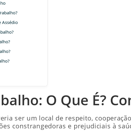
lho
Trabalho?
e Assédio
abalho?
alho?
alho?
alho?
abalho: O Que É? C
ria ser um local de respeito, cooperação
ões constrangedoras e prejudiciais à saú