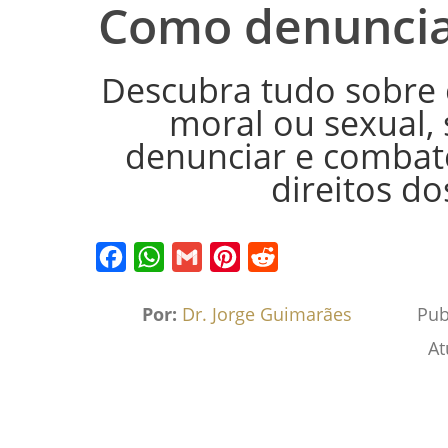
Como denuncia
Descubra tudo sobre o
moral ou sexual, 
denunciar e combate
direitos do
Facebook
WhatsApp
Gmail
Pinterest
Reddit
Por:
Dr. Jorge Guimarães
Pub
At