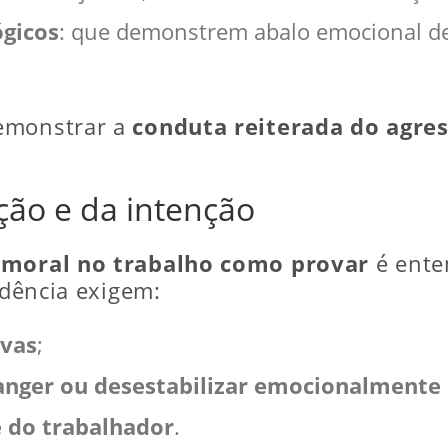
ógicos
: que demonstrem abalo emocional d
demonstrar a
conduta reiterada do agre
ção e da intenção
 moral no trabalho como provar
é ente
udência exigem:
ivas
;
anger ou desestabilizar emocionalmente 
e do trabalhador
.