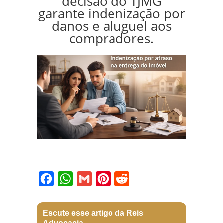
decisão do TJMG
garante indenização por
danos e aluguel aos
compradores.
Facebook
WhatsApp
Gmail
Pinterest
Reddit
Escute esse artigo da Reis
Advocacia