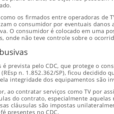
ado.
omo os firmados entre operadoras de TV 
lizam o consumidor por eventuais danos 
iva. O consumidor é colocado em uma posi
s, onde não teve controle sobre o ocorrid
abusivas
 é prevista pelo CDC, que protege o cons
 (REsp n. 1.852.362/SP), ficou decidido q
la integridade dos equipamentos são inv
, ao contratar serviços como TV por assi
sulas do contrato, especialmente aquelas
as cláusulas são impostas unilateralmen
a-fé presentes no CDC.