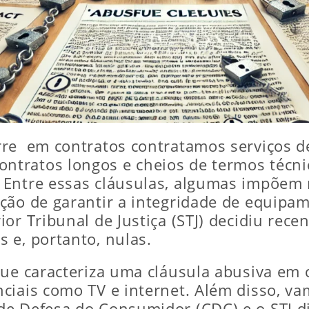
re em contratos contratamos serviços de
tratos longos e cheios de termos técni
 Entre essas cláusulas, algumas impõem 
ção de garantir a integridade de equipam
or Tribunal de Justiça (STJ) decidiu rec
 e, portanto, nulas.
que caracteriza uma cláusula abusiva em
iais como TV e internet. Além disso, vam
e Defesa do Consumidor (CDC) e o STJ di