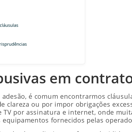
 cláusulas
urisprudências
busivas em contrat
e adesão, é comum encontrarmos cláusul
de clareza ou por impor obrigações exce
e TV por assinatura e internet, onde mui
s equipamentos fornecidos pelas operado