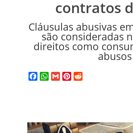
contratos d
Cláusulas abusivas em
são consideradas nu
direitos como consu
abusos 
Facebook
WhatsApp
Gmail
Pinterest
Reddit