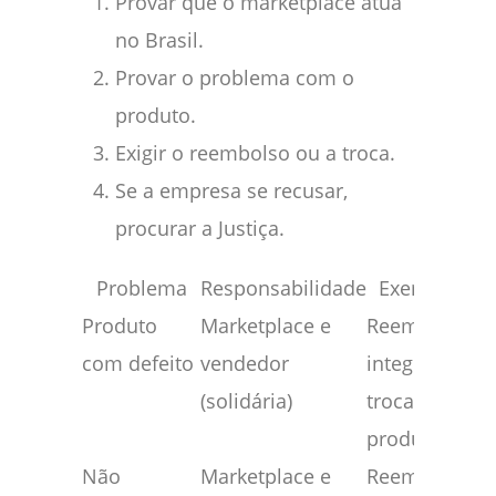
Provar que o marketplace atua
no Brasil.
Provar o problema com o
produto.
Exigir o reembolso ou a troca.
Se a empresa se recusar,
procurar a Justiça.
Problema
Responsabilidade
Exemplo
Produto
Marketplace e
Reembolso
com defeito
vendedor
integral ou
(solidária)
troca do
produto.
Não
Marketplace e
Reembolso