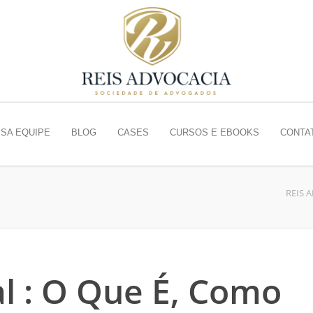
SA EQUIPE
BLOG
CASES
CURSOS E EBOOKS
CONTA
REIS 
al : O Que É, Como