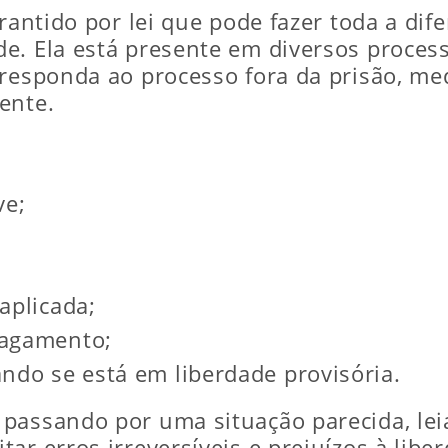
arantido por lei que pode fazer toda a di
e. Ela está presente em diversos proces
 responda ao processo fora da prisão, m
ente.
ve;
;
aplicada;
pagamento;
ndo se está em liberdade provisória.
passando por uma situação parecida, lei
ar erros irreversíveis e prejuízos à libe