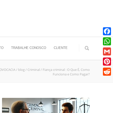
Faceb
TO
TRABALHE CONOSCO
CLIENTE
Whats
Gmail
ADVOCACIA
/
blog
/
Criminal
/
Fiança criminal : O Que É, Como
Pinter
Funciona e Como Pagar?
Reddit