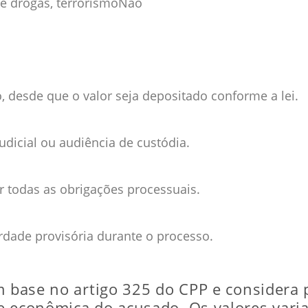
de drogas, terrorismo
Não
, desde que o valor seja depositado conforme a lei.
dicial ou audiência de custódia.
ir todas as obrigações processuais.
rdade provisória durante o processo.
m base no artigo 325 do CPP e considera 
e econômica do acusado. Os valores varia