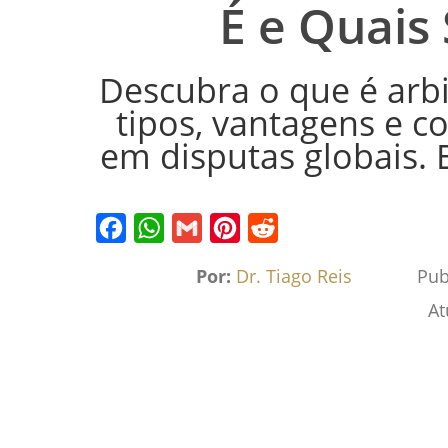
É e Quais
Descubra o que é arbi
tipos, vantagens e 
em disputas globais. 
Facebook
WhatsApp
Gmail
Pinterest
Reddit
Por:
Dr. Tiago Reis
Pub
At