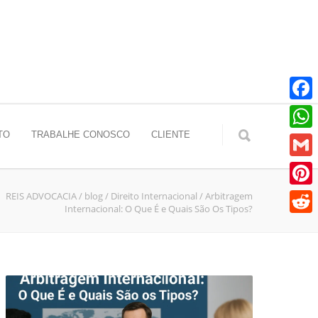
Faceb
TO
TRABALHE CONOSCO
CLIENTE
Whats
Gmail
REIS ADVOCACIA
/
blog
/
Direito Internacional
/
Arbitragem
Pinter
Internacional: O Que É e Quais São Os Tipos?
Reddit