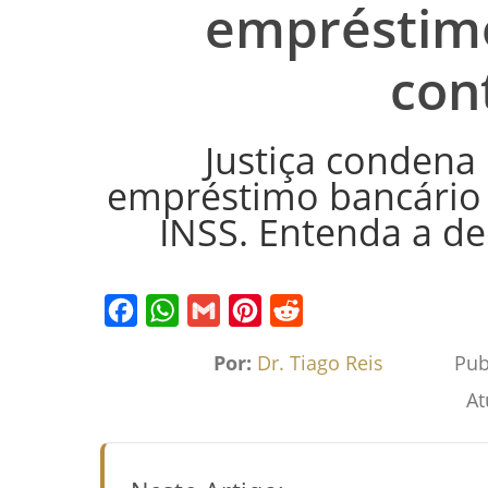
empréstimo
con
Justiça condena
empréstimo bancário
INSS. Entenda a de
Facebook
WhatsApp
Gmail
Pinterest
Reddit
Por:
Dr. Tiago Reis
Pub
At