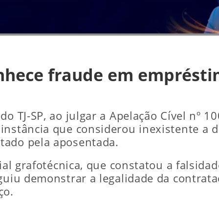
onhece fraude em emprésti
do TJ-SP, ao julgar a Apelação Cível nº 
instância que considerou inexistente a d
tado pela aposentada.
ial grafotécnica, que constatou a falsida
eguiu demonstrar a legalidade da contrat
ço.