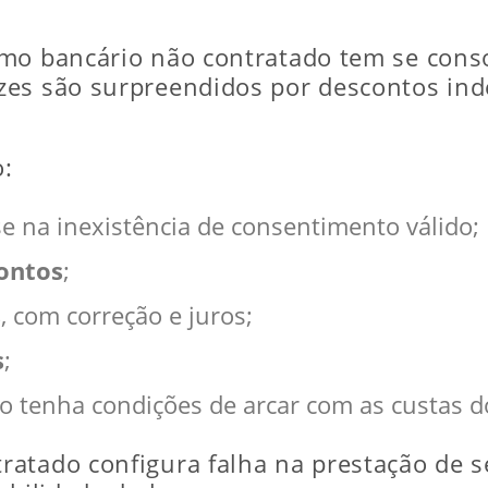
mo bancário não contratado tem se conso
zes são surpreendidos por descontos ind
o:
 na inexistência de consentimento válido;
ontos
;
s
, com correção e juros;
s
;
ão tenha condições de arcar com as custas d
atado configura falha na prestação de se