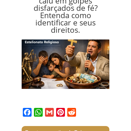
caiu em golpes
disfarçados de fé?
Entenda como
identificar e seus
direitos.
Facebook
WhatsApp
Gmail
Pinterest
Reddit