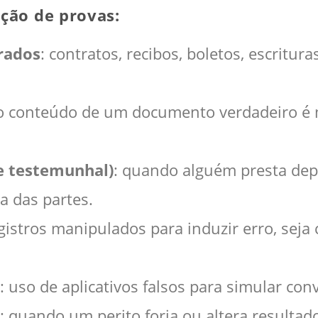
ação de provas:
rados
: contratos, recibos, boletos, escritur
o conteúdo de um documento verdadeiro é
e testemunhal)
: quando alguém presta dep
 das partes.
egistros manipulados para induzir erro, seja
: uso de aplicativos falsos para simular con
: quando um perito forja ou altera resultad