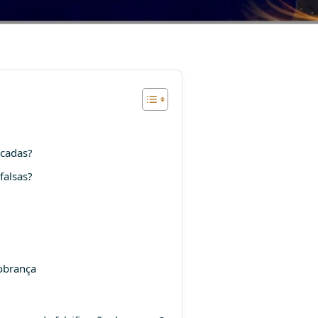
icadas?
falsas?
cobrança