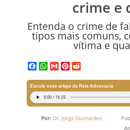
crime e 
Entenda o crime de fal
tipos mais comuns, co
vítima e qua
Facebook
WhatsApp
Gmail
Pinterest
Reddit
Escute esse artigo da Reis Advocacia
Por:
Dr. Jorge Guimarães
Pub
At