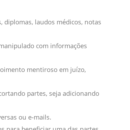
as, diplomas, laudos médicos, notas
 manipulado com informações
oimento mentiroso em juízo,
 cortando partes, seja adicionando
versas ou e-mails.
os para beneficiar uma das partes.