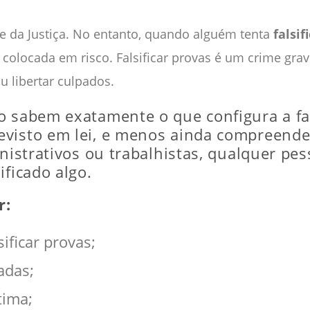
rce da Justiça. No entanto, quando alguém tenta
falsif
colocada em risco. Falsificar provas é um crime grave
u libertar culpados.
o sabem exatamente o que configura a fal
evisto em lei, e menos ainda compreende
inistrativos ou trabalhistas, qualquer pes
ificado algo.
r:
ificar provas;
adas;
tima;