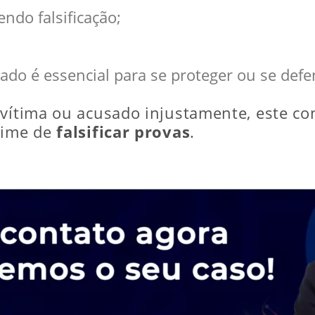
ndo falsificação;
do é essencial para se proteger ou se defe
 vítima ou acusado injustamente, este co
rime de
falsificar provas
.