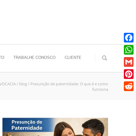
Faceb
TO
TRABALHE CONOSCO
CLIENTE
Whats
Gmail
DVOCACIA
/
blog
/
Presunção de paternidade: O que é e como
Pinter
funciona
Reddit