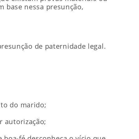
om base nessa presunção,
 presunção de paternidade legal.
nto do marido;
r autorização;
 boa-fé desconheça o vício que