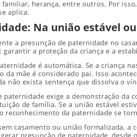
a familiar, herança, entre outros. Por iss
e aplica.
idade: Na união estável o
erente a presunção de paternidade no casa
garantir a proteção da criança e a estabi
aternidade é automática. Se a criança n
do da mãe é considerado pai. Isso aconte
da não exista sentença que dissolva o ví
e paternidade exige a demonstração da co
tuição de família. Se a união estável est
, o reconhecimento da paternidade se tor
em casamento ou união formalizada, a co
gerar presunção de paternidade, desde q