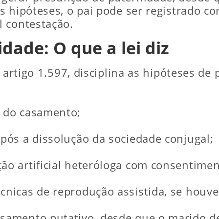
s hipóteses, o pai pode ser registrado c
l contestação.
dade: O que a lei diz
u artigo 1.597, disciplina as hipóteses de
a do casamento;
após a dissolução da sociedade conjugal;
ção artificial heteróloga com consentime
cnicas de reprodução assistida, se houve
asamento putativo, desde que o marido de