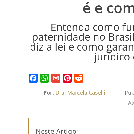
é e co
Entenda como fu
paternidade no Brasil,
diz a lei e como garan
jurídico
Facebook
WhatsApp
Gmail
Pinterest
Reddit
Por:
Dra. Marcela Caselli
Pub
At
Neste Artigo: