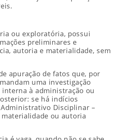
eis.
ia ou exploratória, possui
ormações preliminares e
cia, autoria e materialidade, sem
 apuração de fatos que, por
emandam uma investigação
, interna à administração ou
sterior: se há indícios
dministrativo Disciplinar –
e materialidade ou autoria
a é vaga, quando não se sabe