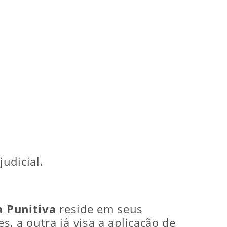
udicial.
a Punitiva
reside em seus
, a outra já visa a aplicação de