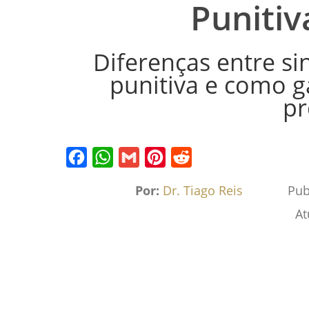
Punitiv
Diferenças entre sin
punitiva e como ga
pr
Facebook
WhatsApp
Gmail
Pinterest
Reddit
Por:
Dr. Tiago Reis
Pub
At