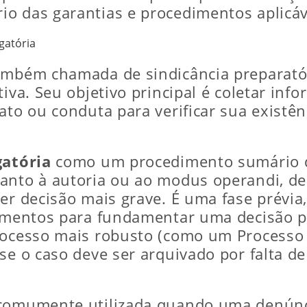
o das garantias e procedimentos aplicáv
gatória
também chamada de sindicância preparatór
tiva. Seu objetivo principal é coletar inf
ato ou conduta para verificar sua existên
gatória
como um procedimento sumário de
anto à autoria ou ao
modus operandi
, d
er decisão mais grave. É uma fase prévia
lementos para fundamentar uma decisão po
rocesso mais robusto (como um Processo A
se o caso deve ser arquivado por falta d
comumente utilizada quando uma denúnci