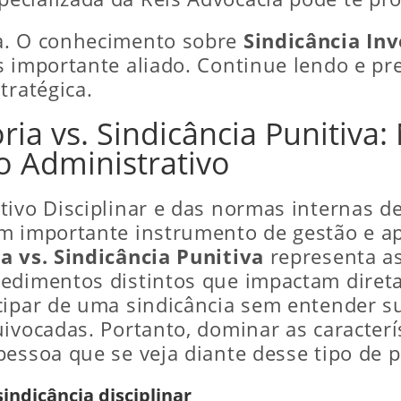
a. O conhecimento sobre
Sindicância Inv
s importante aliado. Continue lendo e pr
tratégica.
ória vs. Sindicância Punitiv
o Administrativo
ivo Disciplinar e das normas internas de 
m importante instrumento de gestão e ap
a vs. Sindicância Punitiva
representa as
edimentos distintos que impactam direta
cipar de uma sindicância sem entender s
uivocadas. Portanto, dominar as caracterí
pessoa que se veja diante desse tipo de 
indicância disciplinar