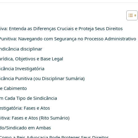
tiva: Entenda as Diferenças Cruciais e Proteja Seus Direitos
ia Punitiva: Navegando com Segurança no Processo Administrativo
dicância disciplinar
rídica, Objetivos e Base Legal
cância Investigatória
cância Punitiva (ou Disciplinar Sumária)
 de Cabimento
m Cada Tipo de Sindicância
stigatória: Fases e Atos
tiva: Fases e Atos (Rito Sumário)
gado/Sindicado em Ambas
 Como a Reis Advocacia Pode Proteger Seus Direitos