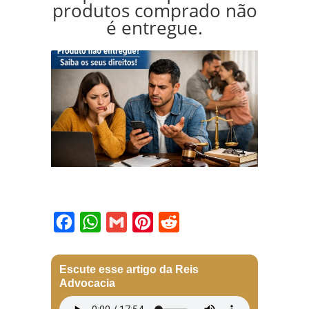
produtos comprado não
é entregue.
Facebook
WhatsApp
Gmail
Pinterest
Reddit
Escute esse artigo da Reis
Advocacia