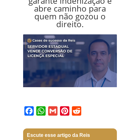
garante indenização e
abre caminho para
quem não gozou o
direito.
Facebook
WhatsApp
Gmail
Pinterest
Reddit
Escute esse artigo da Reis