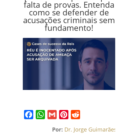
falta de provas. Entenda
como se defender de
acusações criminais sem
fundamento!
Facebook
WhatsApp
Gmail
Pinterest
Reddit
Por:
Dr. Jorge Guimarães