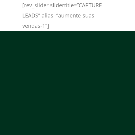
[rev_slider slidertitle=”CAPTURE
LEADS” alias=”aumente-suas-
vendas-1″]