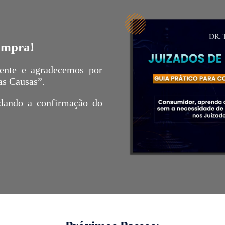
ompra!
iente e agradecemos por
as Causas”.
rdando a confirmação do