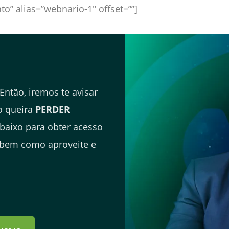
to” alias=”webnario-1″ offset=””]
Então, iremos te avisar
o queira
PERDER
abaixo para obter acesso
r, bem como aproveite e