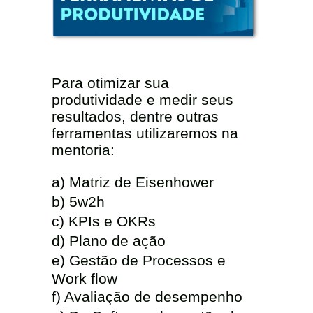
Para otimizar sua
produtividade e medir seus
resultados, dentre outras
ferramentas utilizaremos na
mentoria:
ㅤㅤa) Matriz de Eisenhower
ㅤㅤb) 5w2h
ㅤㅤc) KPIs e OKRs
ㅤㅤd) Plano de ação
ㅤㅤe) Gestão de Processos e
Work flow
ㅤㅤf) Avaliação de desempenho