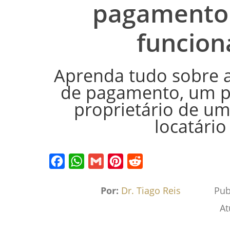
pagamento:
funcion
Aprenda tudo sobre a
de pagamento, um pr
proprietário de um
locatário
Facebook
WhatsApp
Gmail
Pinterest
Reddit
Por:
Dr. Tiago Reis
Pub
At