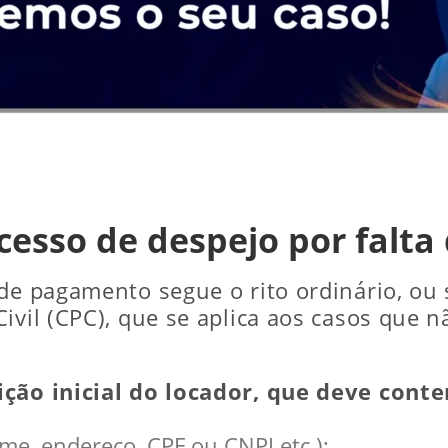
cesso de despejo por falt
 de pagamento segue o rito ordinário, o
ivil (CPC), que se aplica aos casos que 
ição inicial do locador, que deve cont
ome, endereço, CPF ou CNPJ etc.);