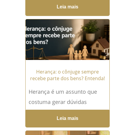
prolongada de uma terra em
Leia mais
propriedade reconhecida
legalmente, desde que o
ocupante cumpra os
requisitos previstos...
Leia
mais →
Herança: o cônjuge sempre
recebe parte dos bens? Entenda!
Herança é um assunto que
costuma gerar dúvidas
justamente em um dos
Leia mais
momentos mais delicados
para uma família. Após o