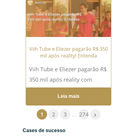
falecimento de uma...
Leia
mais →
Viih Tube e Eliezer pagarão R$ 350
mil após reality! Entenda
Viih Tube e Eliezer pagarão R$
350 mil após reality com
empregados Uma brincadeira
Leia mais
gravada para as redes sociais
acabou se transformando...
1
2
3
...
274
Leia mais →
Cases de sucesso