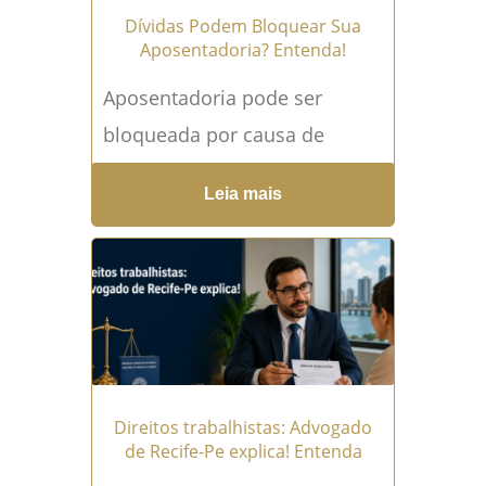
Dívidas Podem Bloquear Sua
Aposentadoria? Entenda!
Aposentadoria pode ser
bloqueada por causa de
dívidas? Essa dúvida preocupa
Leia mais
especialmente quem depende
do benefício para pagar
alimentação, medicamentos,
aluguel, consultas médicas...
Leia mais →
Direitos trabalhistas: Advogado
de Recife-Pe explica! Entenda