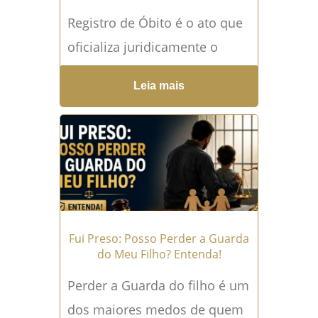
Registro de Óbito é o ato que
oficializa juridicamente o
falecimento de uma pessoa.
Leia mais
Sem essa formalização, a
família pode enfrentar
dificuldades para...
Leia mais
→
Fui Preso: Posso Perder a Guarda
do Meu Filho? Entenda!
Perder a Guarda do filho é um
dos maiores medos de quem