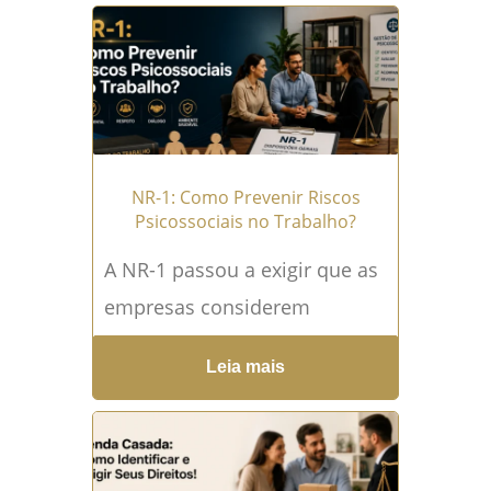
empresa alcance os bens
particulares de sócios ou
administradores....
Leia mais
→
NR-1: Como Prevenir Riscos
Psicossociais no Trabalho?
A NR-1 passou a exigir que as
empresas considerem
expressamente os fatores de
Leia mais
riscos psicossociais
relacionados ao trabalho no
gerenciamento dos riscos