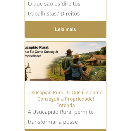
O que são os direitos
trabalhistas? Direitos
trabalhistas são garantias
Leia mais
criadas para proteger o
empregado durante a
contratação, a prestação dos
serviços...
Leia mais →
Usucapião Rural: O Que É e Como
Conseguir a Propriedade!
Entenda
A Usucapião Rural permite
transformar a posse