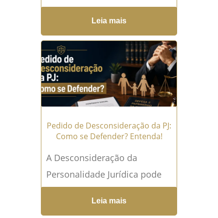
foi preso ou possui um
Leia mais
familiar enfrentando uma
prisão. Além da...
Leia mais →
Pedido de Desconsideração da PJ:
Como se Defender? Entenda!
A Desconsideração da
Personalidade Jurídica pode
fazer com que uma dívida
Leia mais
originalmente cobrada da