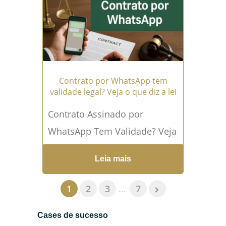
um simples pacote de...
Leia
mais →
Contrato por WhatsApp tem
validade legal? Veja o que diz a lei
Contrato Assinado por
WhatsApp Tem Validade? Veja
o Que Diz a Jurisprudência No
Leia mais
mundo digital, muitas
relações comerciais e
1
2
3
...
7
pessoais são formalizadas...
Cases de sucesso
Leia mais →