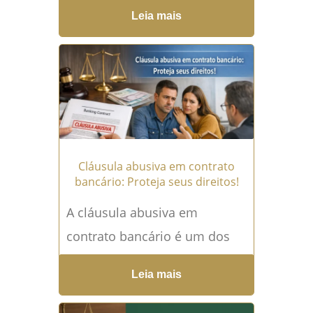
contrato? A cláusula de
Leia mais
exclusividade é um
dispositivo contratual que
impõe uma obrigação...
Leia
mais →
Cláusula abusiva em contrato
bancário: Proteja seus direitos!
A cláusula abusiva em
contrato bancário é um dos
maiores pesadelos de quem
Leia mais
busca empréstimos,
financiamentos ou mesmo