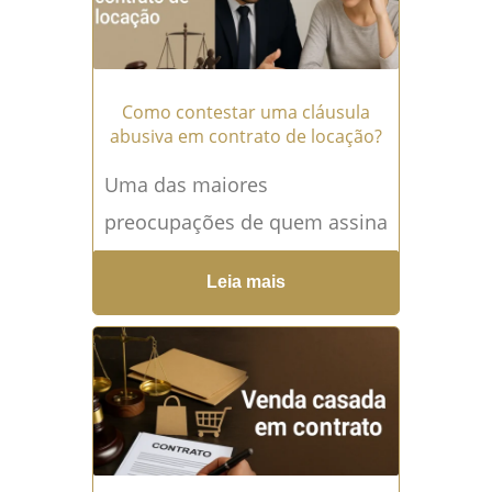
Como contestar uma cláusula
abusiva em contrato de locação?
Uma das maiores
preocupações de quem assina
um contrato de locação é cair
Leia mais
em armadilhas escondidas
em cláusulas que, muitas
vezes, o...
Leia mais →