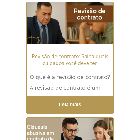
e na taxa Selic...
Leia mais →
Revisão de contrato: Saiba quais
cuidados você deve ter
O que é a revisão de contrato?
A revisão de contrato é um
instrumento jurídico que
Leia mais
consiste na análise e, se...
Leia
mais →