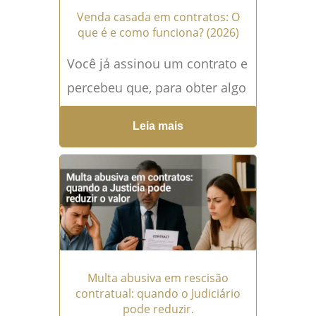
Venda casada em contratos: O
que é e como funciona? (2026)
Você já assinou um contrato e
percebeu que, para obter algo
desejado, foi obrigado a
Leia mais
aceitar outro serviço ou
produto que não...
Leia mais
→
Multa abusiva em rescisão
contratual: quando o Judiciário
pode reduzir.