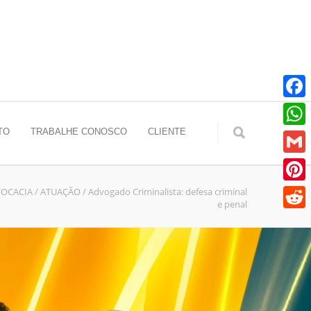
Faceb
TO
TRABALHE CONOSCO
CLIENTE
Whats
Gmail
VOCACIA
/
ATUAÇÃO
/
Advogado Criminalista: defesa criminal
Pinter
e penal
Reddit