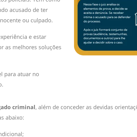
ndo acusado de ter
 inocente ou culpado.
xperiência e estar
or as melhores soluções
el para atuar no
o.
ado criminal
, além de conceder as devidas orientaç
as abaixo:
dicional;