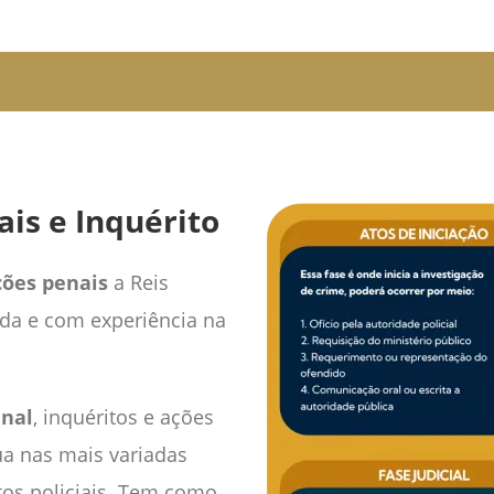
is e Inquérito
ções penais
a Reis
da e com experiência na
enal
, inquéritos e ações
ua nas mais variadas
tos policiais. Tem como