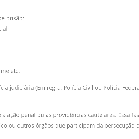
e prisão;
ial;
ime etc.
ícia judiciária (Em regra: Polícia Civil ou Polícia Fed
e à ação penal ou às providências cautelares. Essa fa
ico ou outros órgãos que participam da persecução c