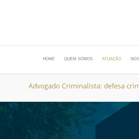
HOME
QUEM SOMOS
ATUAÇÃO
NOS
Advogado Criminalista: defesa crim