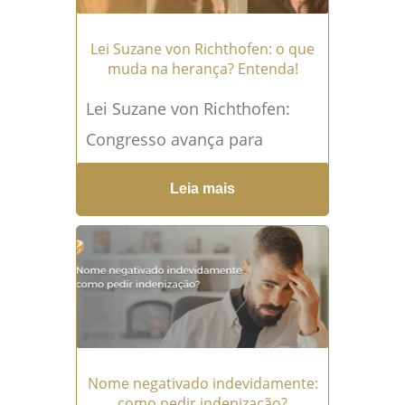
Lei Suzane von Richthofen: o que
muda na herança? Entenda!
Lei Suzane von Richthofen:
Congresso avança para
impedir herança de
Leia mais
condenados por assassinato
familiar A Lei Suzane von
Richthofen voltou ao centro...
Leia mais →
Nome negativado indevidamente:
como pedir indenização?