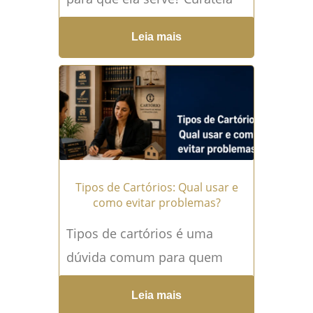
provisória é uma medida
Leia mais
judicial urgente destinada a
proteger uma pessoa...
Leia
mais →
Tipos de Cartórios: Qual usar e
como evitar problemas?
Tipos de cartórios é uma
dúvida comum para quem
precisa registrar um imóvel,
Leia mais
reconhecer firma, fazer