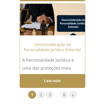
escritura, protestar uma
dívida, corrigir certidão,
registrar...
Leia mais →
Desconsideração da
Personalidade Jurídica: Entenda!
A Personalidade Jurídica é
uma das proteções mais
importantes para quem abre
Leia mais
uma empresa, participa de
uma sociedade ou exerce
1
2
3
...
6
atividade empresarial de...