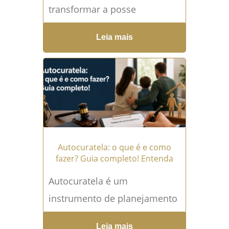
transformar a posse
prolongada de uma terra em
Leia mais
propriedade reconhecida
legalmente, desde que o
ocupante cumpra os
requisitos previstos...
Leia
mais →
Autocuratela: o que é e como
fazer? Guia completo! Entenda
Autocuratela é um
instrumento de planejamento
pessoal que permite a uma
Leia mais