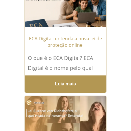
Leia mais →
ECA Digital: entenda a nova lei de
proteção online!
O que é o ECA Digital? ECA
Digital é o nome pelo qual
ficou conhecida a Lei nº
Leia mais
15.211/2025, norma criada
para...
Leia mais →