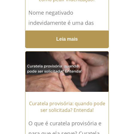
Nome negativado
indevidamente é uma das
situações mais angustiantes
Leia mais
que um consumidor pode
enfrentar. Muitas pessoas só
descobrem o problema
quando tentam financiar...
Leia mais →
Curatela provisória: quando pode
ser solicitada? Entenda!
O que é curatela provisória e
para que ela serve? Curatela