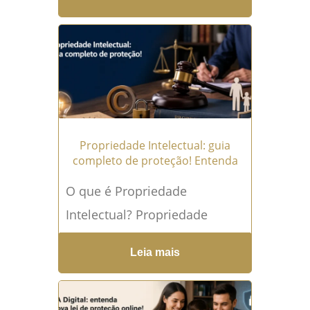
pessoa capaz indicar quem
gostaria que fosse nomeado
seu curador caso, no...
Leia
mais →
Propriedade Intelectual: guia
completo de proteção! Entenda
O que é Propriedade
Intelectual? Propriedade
Intelectual é o conjunto de
Leia mais
direitos destinados a proteger
criações da mente humana,
como marcas, invenções,...