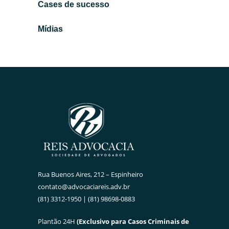
Cases de sucesso
Leia mais →
Mídias
Rua Buenos Aires, 212 – Espinheiro
contato@advocaciareis.adv.br
(81) 3312-1950 | (81) 98698-0883
Plantão 24H
(Exclusivo para Casos Criminais de