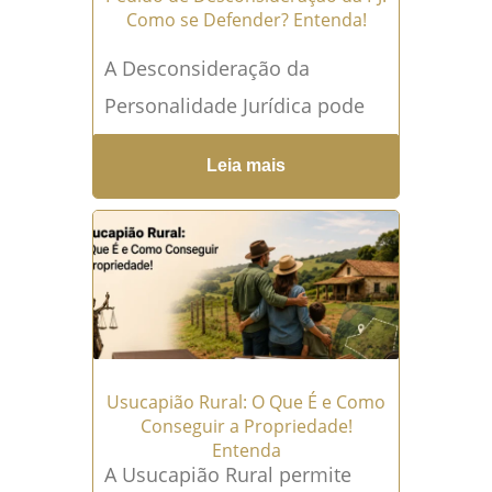
Como se Defender? Entenda!
A Desconsideração da
Personalidade Jurídica pode
fazer com que uma dívida
Leia mais
originalmente cobrada da
empresa alcance os bens
particulares de sócios ou
administradores....
Leia mais
→
Usucapião Rural: O Que É e Como
Conseguir a Propriedade!
Entenda
A Usucapião Rural permite