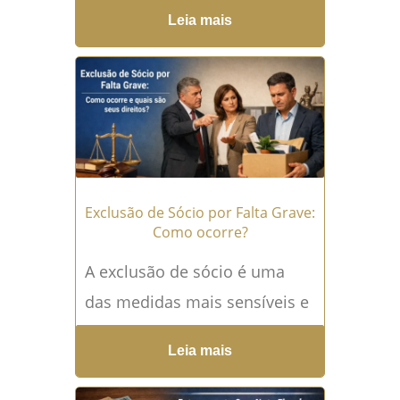
muitas famílias empresárias
Leia mais
evitam discutir. No entanto,
ignorar essa conversa pode
custar caro: empresas sólidas,
construídas...
Leia mais →
Exclusão de Sócio por Falta Grave:
Como ocorre?
A exclusão de sócio é uma
das medidas mais sensíveis e
estratégicas dentro do Direito
Leia mais
Empresarial. Quando esse
tema surge, a sociedade já...