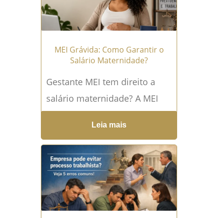
Leia mais →
MEI Grávida: Como Garantir o
Salário Maternidade?
Gestante MEI tem direito a
salário maternidade? A MEI
grávida tem direito ao salário
Leia mais
maternidade e compreender
isso pode evitar prejuízos
financeiros...
Leia mais →