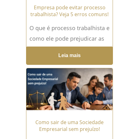
Empresa pode evitar processo
trabalhista? Veja 5 erros comuns!
O que é processo trabalhista e
como ele pode prejudicar as
empresas? O processo
Leia mais
trabalhista é uma das maiores
preocupações de
empresários...
Leia mais →
Como sair de uma Sociedade
Empresarial sem prejuízo!