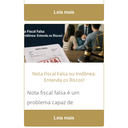
expressamente os fatores de
Leia mais
riscos psicossociais
relacionados ao trabalho no
gerenciamento dos riscos
ocupacionais....
Leia mais →
Nota Fiscal Falsa ou Inidônea:
Entenda os Riscos!
Nota fiscal falsa é um
problema capaz de
ultrapassar rapidamente os
Leia mais
limites da contabilidade de