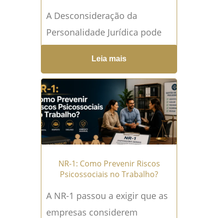
A Desconsideração da
Personalidade Jurídica pode
fazer com que uma dívida
Leia mais
originalmente cobrada da
empresa alcance os bens
particulares de sócios ou
administradores....
Leia mais
→
NR-1: Como Prevenir Riscos
Psicossociais no Trabalho?
A NR-1 passou a exigir que as
empresas considerem