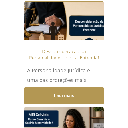
uma empresa e provocar
consequências tributárias,
administrativas,
patrimoniais...
Leia mais →
Desconsideração da
Personalidade Jurídica: Entenda!
A Personalidade Jurídica é
uma das proteções mais
importantes para quem abre
Leia mais
uma empresa, participa de
uma sociedade ou exerce
atividade empresarial de...