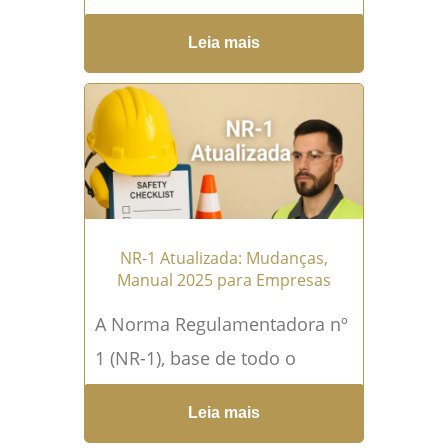
desafiador, empresas de
Leia mais
todos os portes podem
enfrentar dificuldades
financeiras. A crise, a queda...
Leia mais →
NR-1 Atualizada: Mudanças,
Manual 2025 para Empresas
A Norma Regulamentadora nº
1 (NR-1), base de todo o
sistema de segurança e saúde
Leia mais
no trabalho no Brasil, passou