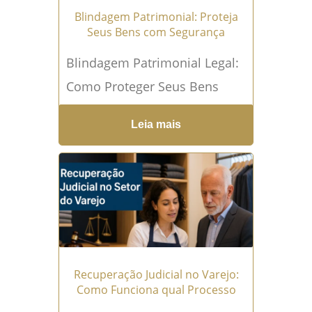
Blindagem Patrimonial: Proteja
Seus Bens com Segurança
Blindagem Patrimonial Legal:
Como Proteger Seus Bens
Sem Cair na Malha Fina
Leia mais
Entenda como proteger seu
patrimônio de riscos judiciais
e fiscais...
Leia mais →
Recuperação Judicial no Varejo:
Como Funciona qual Processo