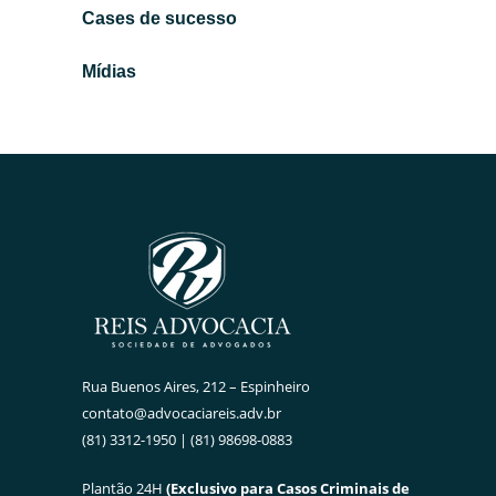
→
Cases de sucesso
Mídias
Rua Buenos Aires, 212 – Espinheiro
contato@advocaciareis.adv.br
(81) 3312-1950 | (81) 98698-0883
Plantão 24H
(Exclusivo para Casos Criminais de