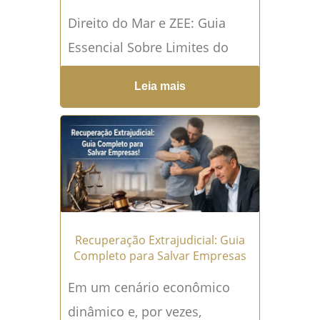
Direito do Mar e ZEE: Guia
Essencial Sobre Limites do
Brasil Direito do Mar e Zona
Leia mais
Econômica Exclusiva:
Navegue Pelas Leis Que...
Leia
mais →
Recuperação Extrajudicial: Guia
Completo para Salvar Empresas
Em um cenário econômico
dinâmico e, por vezes,