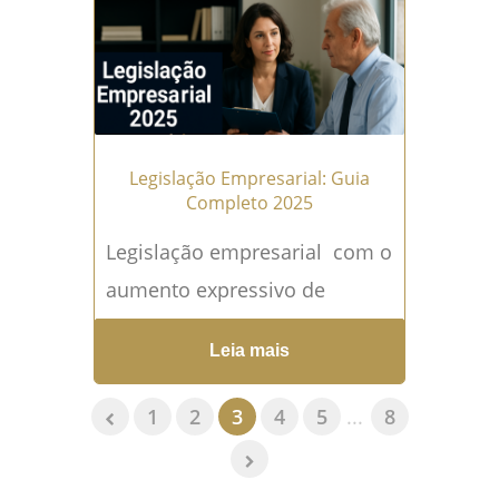
Legislação Empresarial: Guia
Completo 2025
Legislação empresarial com o
aumento expressivo de
empreendedores no Brasil,
Leia mais
entender a legislação
empresarial tornou-se
1
2
3
4
5
...
8
essencial para garantir a
regularidade e o...
Leia mais