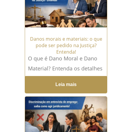
Violência obstétrica...
Leia
mais →
Danos morais e materiais: o que
pode ser pedido na Justiça?
Entenda!
O que é Dano Moral e Dano
Material? Entenda os detalhes
O termo dano moral e
Leia mais
material representa duas das
principais formas...
Leia mais
→