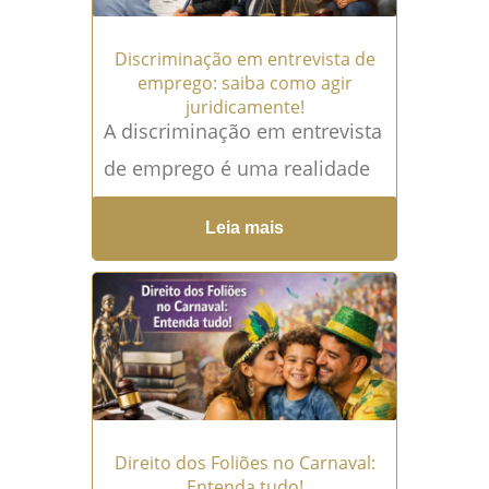
Discriminação em entrevista de
emprego: saiba como agir
juridicamente!
A discriminação em entrevista
de emprego é uma realidade
oculta, porém frequente.
Leia mais
Muitos candidatos são
rejeitados não por sua
capacidade técnica, mas por...
Leia mais →
Direito dos Foliões no Carnaval:
Entenda tudo!