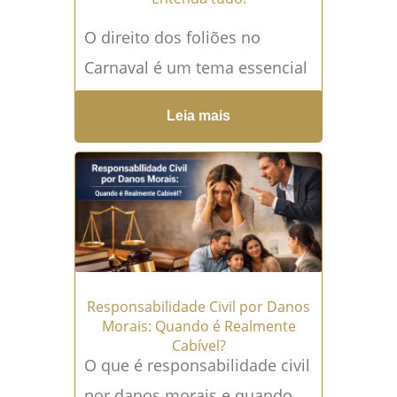
O direito dos foliões no
Carnaval é um tema essencial
para quem pretende curtir a
Leia mais
maior festa popular do país
com segurança, respeito...
Leia mais →
Responsabilidade Civil por Danos
Morais: Quando é Realmente
Cabível?
O que é responsabilidade civil
por danos morais e quando