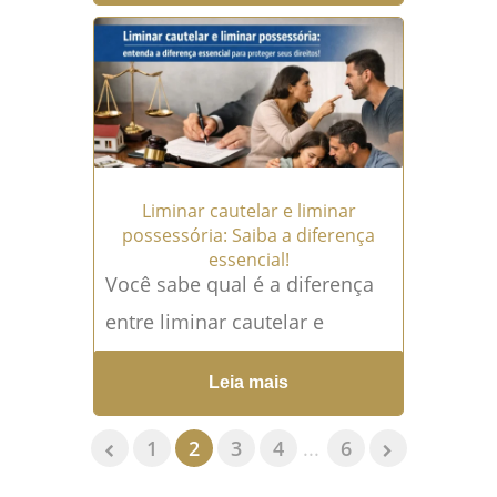
insegurança jurídica, conflitos
familiares, atrasos nos
procedimentos...
Leia mais →
Liminar cautelar e liminar
possessória: Saiba a diferença
essencial!
Você sabe qual é a diferença
entre liminar cautelar e
liminar possessória? Essa é
Leia mais
uma dúvida comum não só
entre clientes, mas até...
Leia
1
2
3
4
...
6
mais →