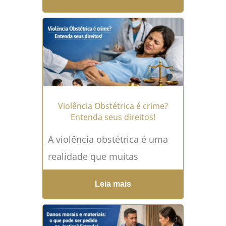
da realidade de hospitais,...
Leia mais →
Violência Obstétrica é crime?
Entenda seus direitos!
A violência obstétrica é uma
realidade que muitas
mulheres enfrentam em
Leia mais
silêncio, frequentemente sem
sequer perceber que tiveram
seus direitos violados.