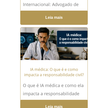
Internacional: Advogado de
Recife explica! O Auxílio Direto
Leia mais
Internacional é um importante
mecanismo de cooperação
jurídica...
Leia mais →
IA médica: O que é e como
impacta a responsabilidade civil?
O que é IA médica e como ela
impacta a responsabilidade
civil? A IA médica já faz parte
Leia mais