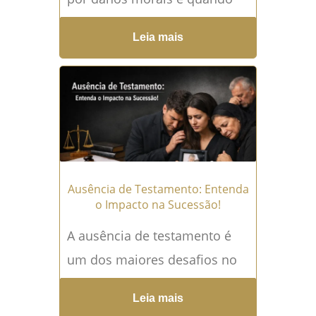
ela se aplica? A
Leia mais
responsabilidade civil por
danos morais é um dos...
Leia
mais →
Ausência de Testamento: Entenda
o Impacto na Sucessão!
A ausência de testamento é
um dos maiores desafios no
direito sucessório brasileiro
Leia mais
porque pode gerar