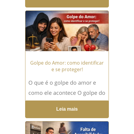
especialmente no contexto
das relações familiares e
afetivas. Diferente...
Leia mais
→
Golpe do Amor: como identificar
e se proteger!
O que é o golpe do amor e
como ele acontece O golpe do
amor é uma forma sofisticada
Leia mais
e emocionalmente
destrutiva...
Leia mais →