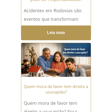
Acidentes em Rodovias são
eventos que transformam
vidas em segundos: deixam
Leia mais
famílias abaladas, geram
prejuízos materiais enormes,
e muitas vezes trazem
sequelas permanentes...
Leia
mais →
Quem mora de favor tem direito a
usucapião?
Quem mora de favor tem
direito a usucapião? Essa