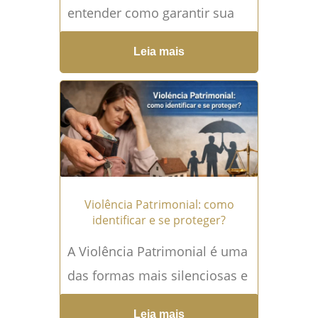
entender como garantir sua
parte na herança sendo filho
Leia mais
fora do casamento, você não
está sozinho. Essa é...
Leia
mais →
Violência Patrimonial: como
identificar e se proteger?
A Violência Patrimonial é uma
das formas mais silenciosas e
recorrentes de abuso,
Leia mais