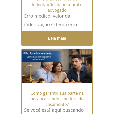
indenização, dano moral e
advogado
Erro médico: valor da
indenização O tema erro
médico: valor da indenização
Leia mais
é uma das maiores dúvidas
de pacientes que sofreram
consequências...
Leia mais →
Como garantir sua parte na
herança sendo filho fora do
casamento?
Se você está aqui buscando