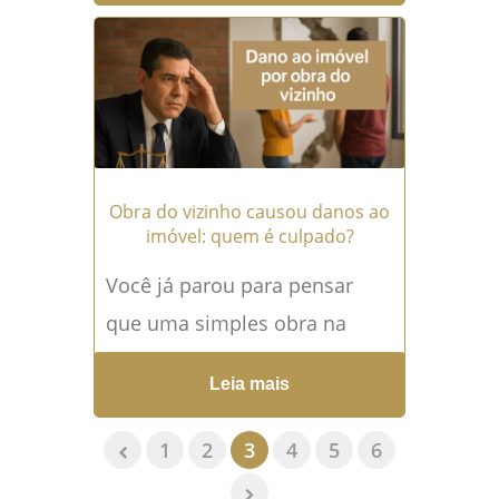
cotidiano: seja na aquisição...
Leia mais →
Obra do vizinho causou danos ao
imóvel: quem é culpado?
Você já parou para pensar
que uma simples obra na
casa ao lado pode se
Leia mais
transformar em um
verdadeiro pesadelo...
Leia
1
2
3
4
5
6
mais →