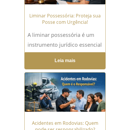
Liminar Possessória: Proteja sua
Posse com Urgência!
A liminar possessória é um
instrumento jurídico essencial
para proteger quem teve a
Leia mais
posse de um bem — imóvel
ou móvel — injustamente...
Leia mais →
Acidentes em Rodovias: Quem
pode ser responsabilizado?