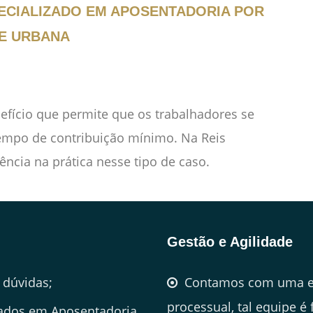
ECIALIZADO EM APOSENTADORIA POR
E URBANA
efício que permite que os trabalhadores se
empo de contribuição mínimo. Na Reis
ncia na prática nesse tipo de caso.
Gestão e Agilidade
 dúvidas;
Contamos com uma e
processual, tal equipe é
zados em Aposentadoria