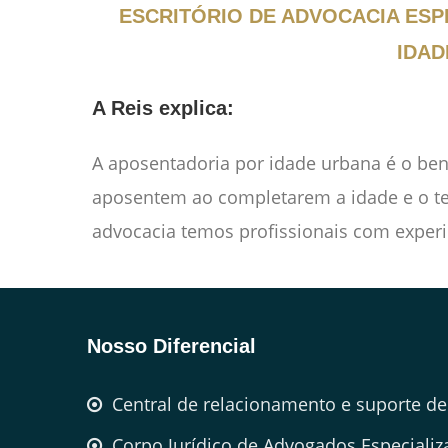
ESCRITÓRIO DE ADVOCACIA ESP
IDAD
A Reis explica:
A aposentadoria por idade urbana é o ben
aposentem ao completarem a idade e o t
advocacia temos profissionais com experiê
Nosso Diferencial
Central de relacionamento e suporte de
Corpo Jurídico de Advogados Especiali