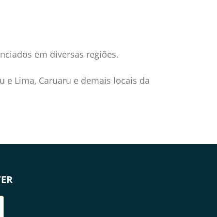
enciados em diversas regiões.
u e Lima, Caruaru e demais locais da
TER