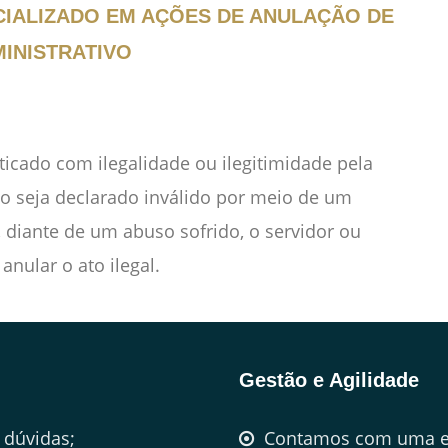
CIALIZADO EM AÇÕES DE ANULAÇÃO DE
INISTRATIVO
ticado com ilegalidade ou ilegitimidade pela
to seja declarado inválido por meio de um
, diante de um abuso sofrido, o servidor ou
anular o ato ilegal.
Gestão e Agilidade
 dúvidas;
Contamos com uma e