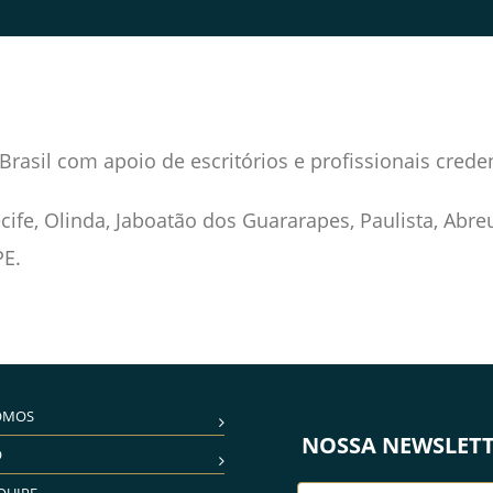
Brasil com apoio de escritórios e profissionais cred
ife, Olinda, Jaboatão dos Guararapes, Paulista, Abre
PE.
OMOS
NOSSA NEWSLET
O
QUIPE