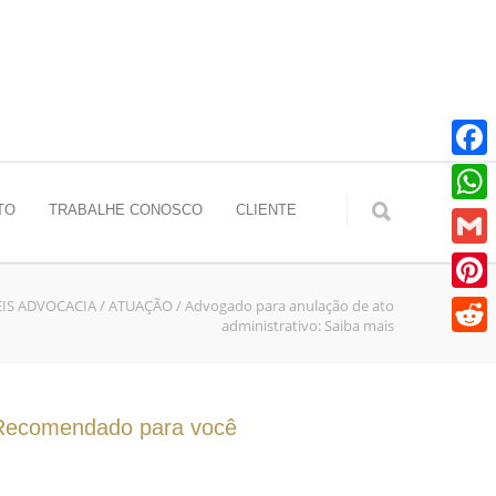
Faceb
TO
TRABALHE CONOSCO
CLIENTE
Whats
Gmail
EIS ADVOCACIA
/
ATUAÇÃO
/
Advogado para anulação de ato
Pinter
administrativo: Saiba mais
Reddit
Recomendado para você