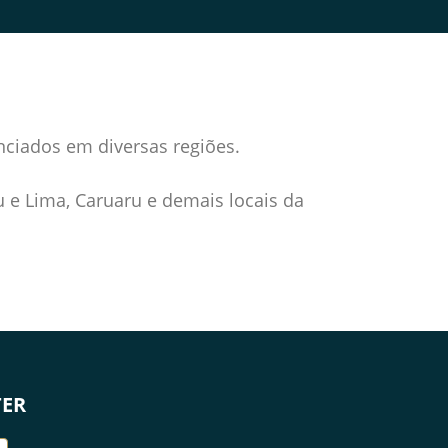
enciados em diversas regiões.
u e Lima, Caruaru e demais locais da
TER