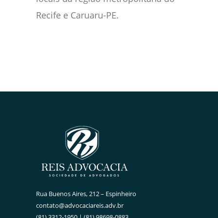
Recife e Caruaru-PE.
Rua Buenos Aires, 212 – Espinheiro
contato@advocaciareis.adv.br
(81) 3312-1950 | (81) 98698-0883