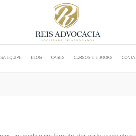
SA EQUIPE
BLOG
CASES
CURSOS E EBOOKS
CONTA
amos um modelo em formato .doc exclusivamente para 