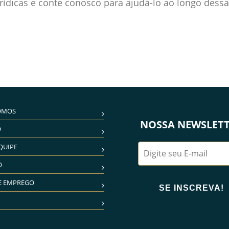
ídicas e conte conosco para ajudá-lo ao longo dessa
OMOS
NOSSA NEWSLET
O
QUIPE
O
E EMPREGO