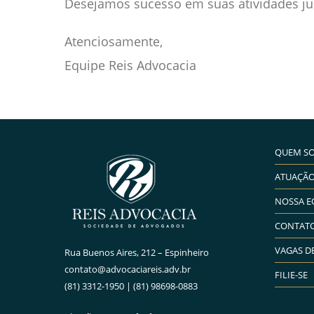
Desejamos sucesso em suas atividades jur
Atenciosamente,
Equipe Reis Advocacia
QUEM S
ATUAÇÃ
NOSSA E
CONTAT
VAGAS D
Rua Buenos Aires, 212 – Espinheiro
contato@advocaciareis.adv.br
FILIE-SE
(81) 3312-1950 | (81) 98698-0883