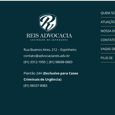
QUEM S
ATUAÇÃ
NOSSA E
CONTAT
VAGAS D
Rua Buenos Aires, 212 – Espinheiro
contato@advocaciareis.adv.br
FILIE-SE
(81) 3312-1950 | (81) 98698-0883
Plantão 24H
(Exclusivo para Casos
Criminais de Urgência)
(81) 98337-8983