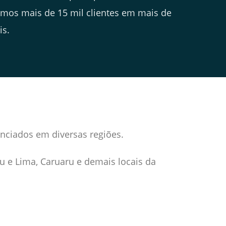
emos mais de 15 mil clientes em mais de
is.
enciados em diversas regiões.
u e Lima, Caruaru e demais locais da