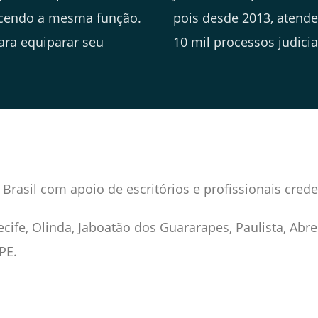
cendo a mesma função.
pois desde 2013, atend
ara equiparar seu
10 mil processos judicia
Brasil com apoio de escritórios e profissionais cred
cife, Olinda, Jaboatão dos Guararapes, Paulista, Abre
PE.