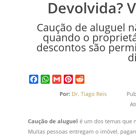
Devolvida? V
Caução de aluguel n
quando o proprietá
descontos são permi
d
Facebook
WhatsApp
Gmail
Pinterest
Reddit
Por:
Dr. Tiago Reis
Pub
At
Caução de aluguel
é um dos temas que mai
Muitas pessoas entregam o imóvel, pagam