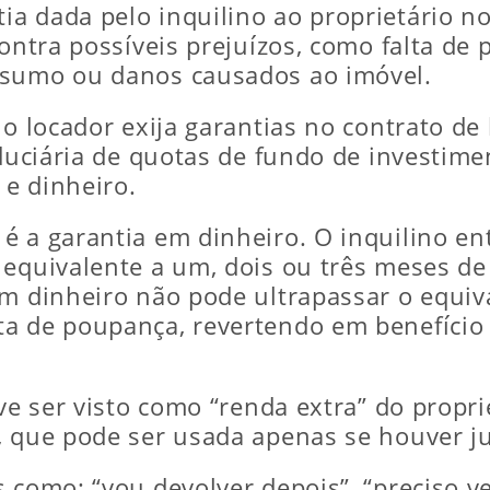
a dada pelo inquilino ao proprietário no 
contra possíveis prejuízos, como falta de
nsumo ou danos causados ao imóvel.
 o locador exija garantias no contrato de 
iduciária de quotas de fundo de investime
e dinheiro.
é a garantia em dinheiro. O inquilino e
equivalente a um, dois ou três meses de 
em dinheiro não pode ultrapassar o equiv
a de poupança, revertendo em benefício 
eve ser visto como “renda extra” do propr
 que pode ser usada apenas se houver jus
 como: “vou devolver depois”, “preciso ve