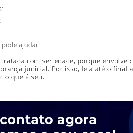
o;
;
 pode ajudar.
 tratada com seriedade, porque envolve co
rança judicial. Por isso, leia até o final
r o que é seu.