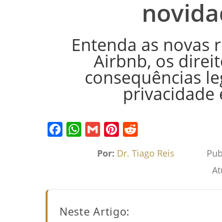
novida
Entenda as novas 
Airbnb, os direi
consequências le
privacidade
Facebook
WhatsApp
Gmail
Pinterest
Reddit
Por:
Dr. Tiago Reis
Pub
At
Neste Artigo: