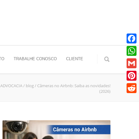
Faceb
TO
TRABALHE CONOSCO
CLIENTE
Whats
Gmail
S ADVOCACIA
/
blog
/
Câmeras no Airbnb: Saiba as novidades!
Pinter
(2026)
Reddit