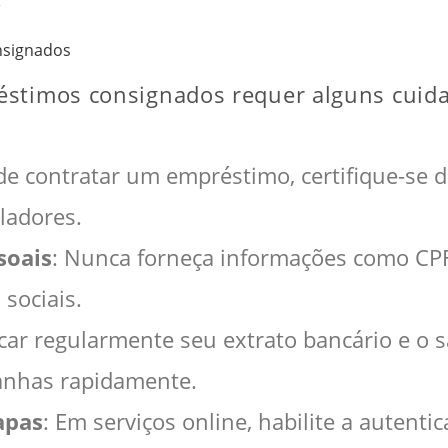
nsignados
éstimos consignados requer alguns cuid
de contratar um empréstimo, certifique-se de
ladores.
soais
: Nunca forneça informações como CPF
 sociais.
ficar regularmente seu extrato bancário e o 
ranhas rapidamente.
apas
: Em serviços online, habilite a autent