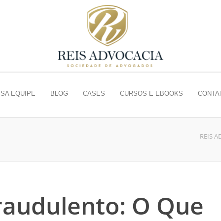
SA EQUIPE
BLOG
CASES
CURSOS E EBOOKS
CONTA
REIS A
audulento: O Que