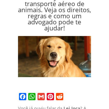
transporte aéreo de
animais. Veja os direitos,
regras e como um
advogado pode te
ajudar!
Facebook
WhatsApp
Gmail
Pinterest
Reddit
Você já ouviu falar da
Lei Joca
? A