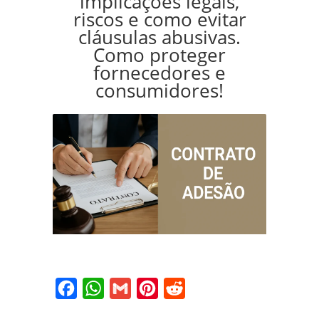
implicações legais,
riscos e como evitar
cláusulas abusivas.
Como proteger
fornecedores e
consumidores!
Facebook
WhatsApp
Gmail
Pinterest
Reddit