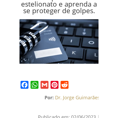
estelionato e aprenda a
se proteger de golpes.
Facebook
WhatsApp
Gmail
Pinterest
Reddit
Por:
Dr. Jorge Guimarães
Publicado em:
02/06/2023
|