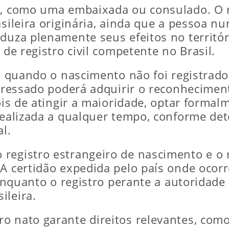
e, como uma embaixada ou consulado. O re
asileira originária, ainda que a pessoa nu
oduza plenamente seus efeitos no territó
 de registro civil competente no Brasil.
-se quando o nascimento não foi registra
teressado poderá adquirir o reconhecimen
pois de atingir a maioridade, optar forma
realizada a qualquer tempo, conforme dete
al.
registro estrangeiro de nascimento e o r
 A certidão expedida pelo país onde oco
, enquanto o registro perante a autoridade
ileira.
o nato garante direitos relevantes, como