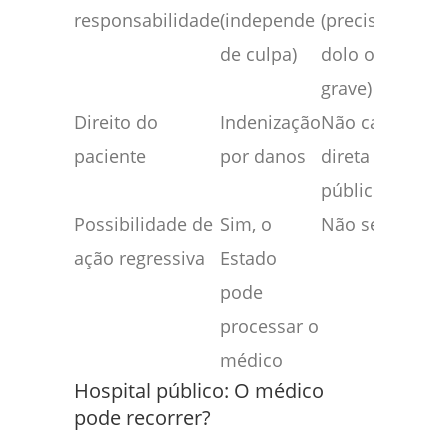
responsabilidade
(independe
(precisa provar
de culpa)
dolo ou culpa
grave)
Direito do
Indenização
Não cabe ação
paciente
por danos
direta por erro
público
Possibilidade de
Sim, o
Não se aplica
ação regressiva
Estado
pode
processar o
médico
Hospital público: O médico
pode recorrer?