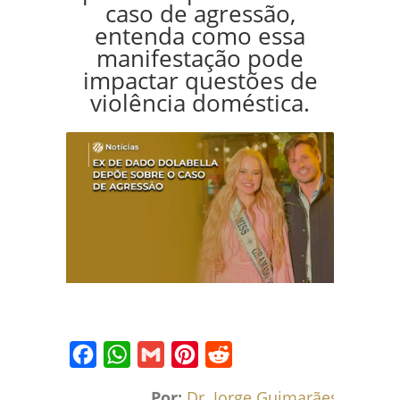
caso de agressão,
entenda como essa
manifestação pode
impactar questões de
violência doméstica.
Facebook
WhatsApp
Gmail
Pinterest
Reddit
Por:
Dr. Jorge Guimarães