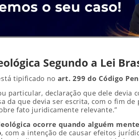
eológica Segundo a Lei Bras
está tipificado no
art. 299 do Código Pen
 particular, declaração que dele devia co
sa da que devia ser escrita, com o fim de p
obre fato juridicamente relevante.”
ideológica ocorre quando alguém ment
o
, com a intenção de causar efeitos juríd