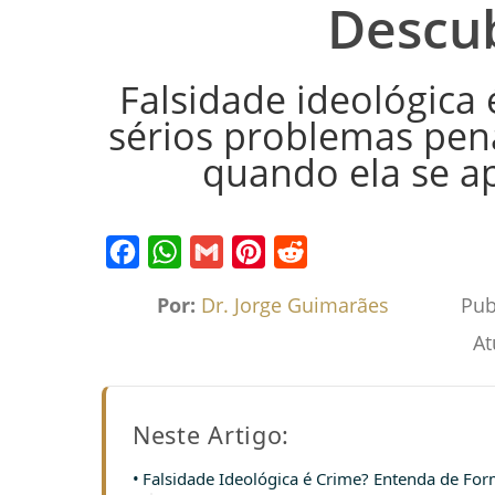
Descu
Falsidade ideológica 
sérios problemas penai
quando ela se ap
Facebook
WhatsApp
Gmail
Pinterest
Reddit
Por:
Dr. Jorge Guimarães
Pub
At
Neste Artigo:
Falsidade Ideológica é Crime? Entenda de For