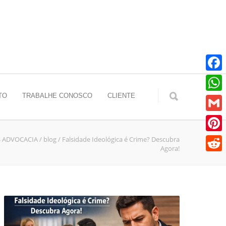
Faceb
TO
TRABALHE CONOSCO
CLIENTE
Whats
Gmail
S ADVOCACIA
/
blog
/
Falsidade Ideológica é Crime? Descubra
Pinter
Agora!
Reddit