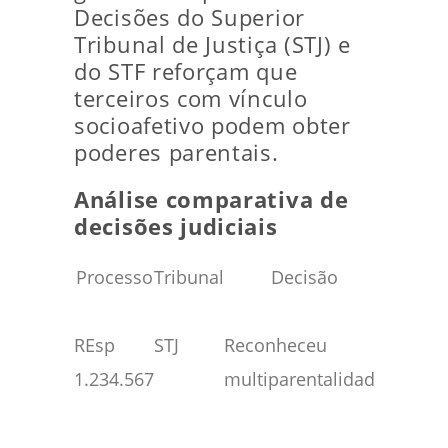
Decisões do Superior
Tribunal de Justiça (STJ) e
do STF reforçam que
terceiros com vínculo
socioafetivo podem obter
poderes parentais.
Análise comparativa de
decisões judiciais
Processo
Tribunal
Decisão
Efei
práti
REsp
STJ
Reconheceu
Inclusã
1.234.567
multiparentalidade
de
madras
no regi