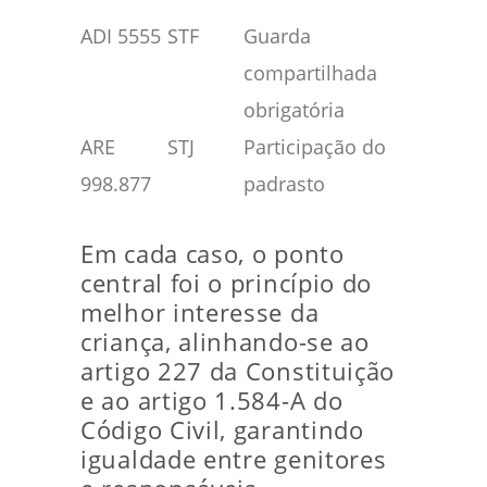
ADI 5555
STF
Guarda
Padre
compartilhada
exige
obrigatória
concili
ARE
STJ
Participação do
Decisõ
998.877
padrasto
sobre
saúde
Em cada caso, o ponto
central foi o princípio do
melhor interesse da
criança, alinhando-se ao
artigo 227 da Constituição
e ao artigo 1.584-A do
Código Civil, garantindo
igualdade entre genitores