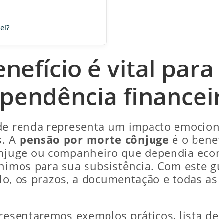
el?
enefício é vital par
pendência financei
 de renda representa um impacto emocion
s. A
pensão por morte cônjuge
é o benef
cônjuge ou companheiro que dependia ec
ínimos para sua subsistência. Com este g
culo, os prazos, a documentação e todas a
resentaremos exemplos práticos, lista de