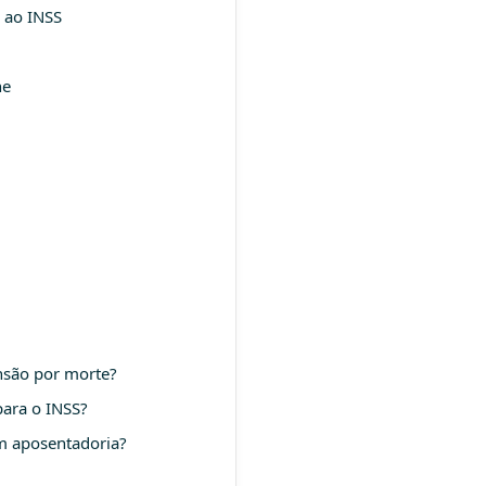
 ao INSS
ne
ensão por morte?
para o INSS?
m aposentadoria?