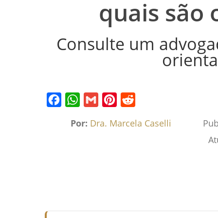
quais são 
Consulte um advogad
orienta
Facebook
WhatsApp
Gmail
Pinterest
Reddit
Por:
Dra. Marcela Caselli
Pub
At