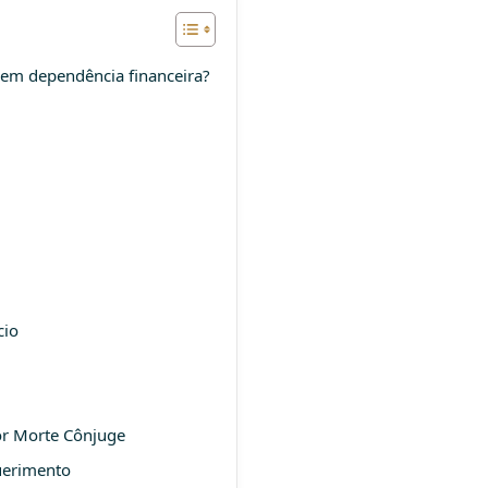
u em dependência financeira?
cio
or Morte Cônjuge
uerimento