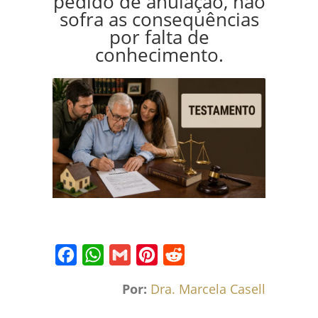
pedido de anulação, não
sofra as consequências
por falta de
conhecimento.
Facebook
WhatsApp
Gmail
Pinterest
Reddit
Por:
Dra. Marcela Caselli