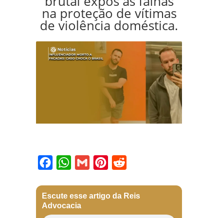
brutal expôs as falhas
na proteção de vítimas
de violência doméstica.
Facebook
WhatsApp
Gmail
Pinterest
Reddit
Escute esse artigo da Reis
Advocacia