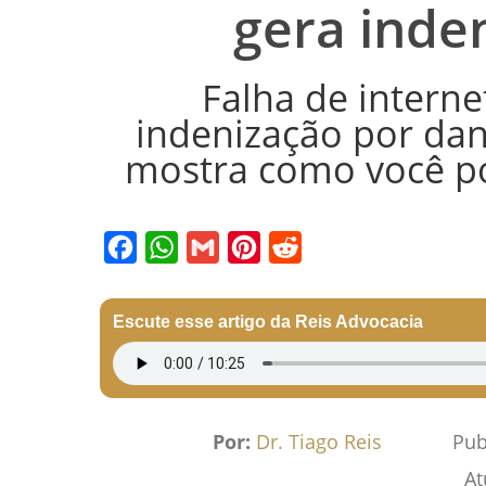
gera inde
Falha de interne
indenização por dan
mostra como você pod
Facebook
WhatsApp
Gmail
Pinterest
Reddit
Escute esse artigo da Reis Advocacia
Por:
Dr. Tiago Reis
Pub
At