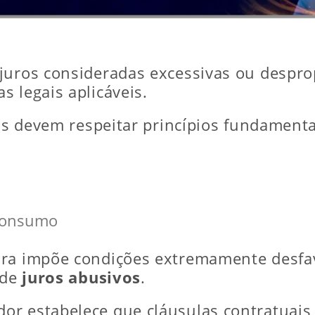
juros consideradas excessivas ou despro
 legais aplicáveis.
tos devem respeitar princípios fundament
 consumo
ira impõe condições extremamente desfa
 de
juros abusivos
.
or estabelece que cláusulas contratuai