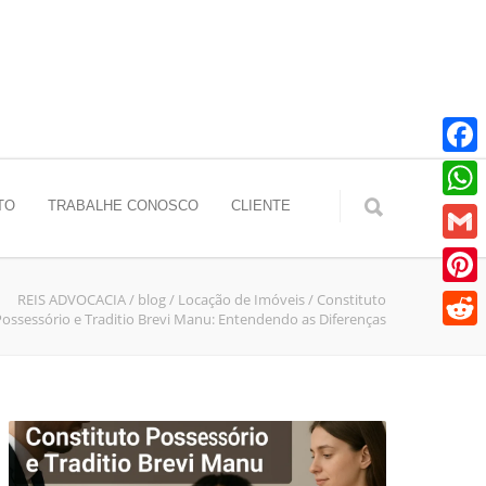
Faceb
TO
TRABALHE CONOSCO
CLIENTE
Whats
Gmail
REIS ADVOCACIA
/
blog
/
Locação de Imóveis
/
Constituto
Pinter
Possessório e Traditio Brevi Manu: Entendendo as Diferenças
Reddit