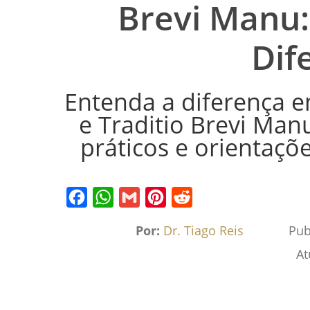
Brevi Manu
Dif
Entenda a diferença e
e Traditio Brevi Ma
práticos e orientaçõe
Facebook
WhatsApp
Gmail
Pinterest
Reddit
Por:
Dr. Tiago Reis
Pub
At